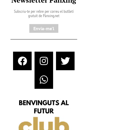
Subscriu-te per rebre per correu el butlletí
gratuït de Pànxing.net​
Envia-me'l