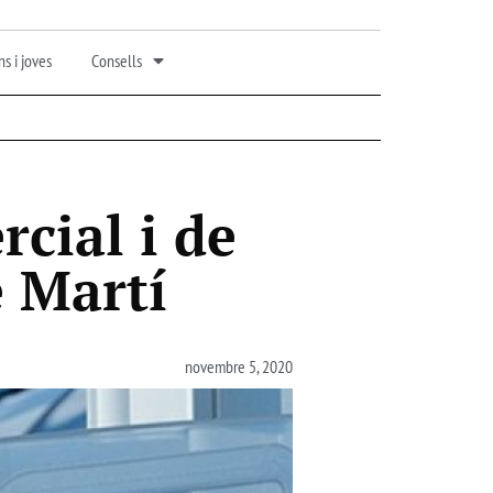
s i joves
Consells
rcial i de
 Martí
novembre 5, 2020