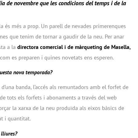
dia de novembre que les condicions del temps i de la
a és més a prop. Un parell de nevades primerenques
es que tenim de tornar a gaudir de la neu. Per anar
sta a la
directora comercial i de màrqueting de Masella,
 com es preparen i quines novetats ens esperen.
questa nova temporada?
 d’una banda, l’accés als remuntadors amb el forfet de
de tots els forfets i abonaments a través del web
reforçar la xarxa de la neu produïda als eixos bàsics de
at i quantitat.
lliures?