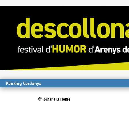
Pànxing Cerdanya
Tornar a la Home