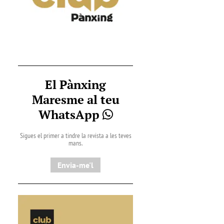
El Pànxing
Maresme al teu
WhatsApp
Sigues el primer a tindre la revista a les teves
mans.
Envia-me'l