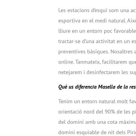
Les estacions d’esquí som una act
esportiva en el medi natural. Això
lliure en un entorn poc favorable
tractar-se d’una activitat en un 
preventives bàsiques. Nosaltres a
online. Tanmateix, facilitarem qu
netejarem i desinfectarem les sup
Què us diferencia Masella de la res
Tenim un entorn natural molt fav
orientació nord del 90% de les pi
del domini amb una cota màxima
domini esquiable de nit dels Pir