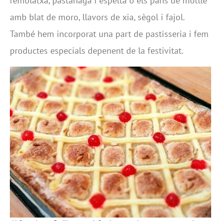
remolatxa, pastanaga i espelta o els pans de motlle
amb blat de moro, llavors de xia, sègol i fajol.
També hem incorporat una part de pastisseria i fem
productes especials depenent de la festivitat.