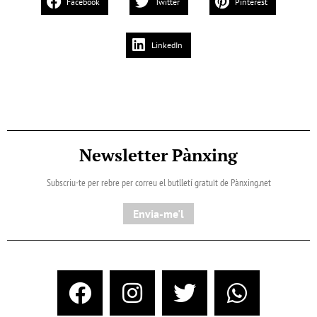
Facebook
Twitter
Pinterest
LinkedIn
Newsletter Pànxing
Subscriu-te per rebre per correu el butlletí gratuït de Pànxing.net​
Envia-me'l