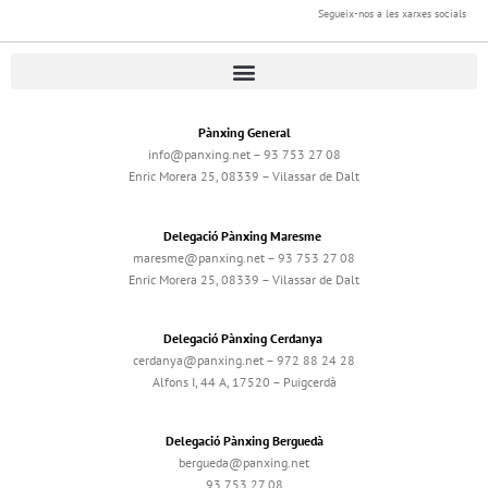
Segueix-nos a les xarxes socials
Pànxing General
info@panxing.net – 93 753 27 08
Enric Morera 25, 08339 – Vilassar de Dalt
Delegació Pànxing Maresme
maresme@panxing.net – 93 753 27 08
Enric Morera 25, 08339 – Vilassar de Dalt
Delegació Pànxing Cerdanya
cerdanya@panxing.net – 972 88 24 28
Alfons I, 44 A, 17520 – Puigcerdà
Delegació Pànxing Berguedà
bergueda@panxing.net
93 753 27 08