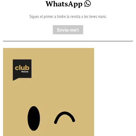
WhatsApp
Sigues el primer a tindre la revista a les teves mans.
Envia-me'l