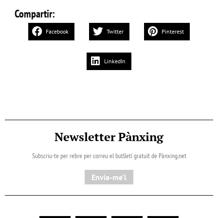
Compartir:
Facebook
Twitter
Pinterest
LinkedIn
Newsletter Pànxing
Subscriu-te per rebre per correu el butlletí gratuït de Pànxing.net​
Envia-me'l