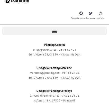
Segueix-nos a les xarxes socials
Pànxing General
info@panxing.net – 93 753 27 08
Enric Morera 25, 08339 – Vilassar de Dalt
Delegació Pànxing Maresme
maresme@panxing.net – 93 753 27 08
Enric Morera 25, 08339 – Vilassar de Dalt
Delegació Pànxing Cerdanya
cerdanya@panxing.net – 972 88 24 28
Alfons I, 44 A, 17520 – Puigcerdà