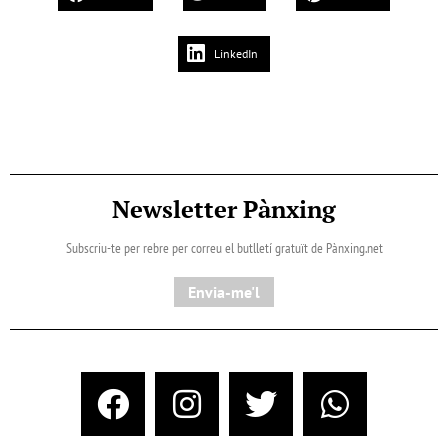
LinkedIn
Newsletter Pànxing
Subscriu-te per rebre per correu el butlletí gratuït de Pànxing.net​
Envia-me'l