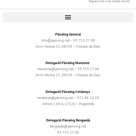
Segueix-nos a les xarxes socials
Pànxing General
info@panxing.net – 93 753 27 08
Enric Morera 25, 08339 – Vilassar de Dalt
Delegació Pànxing Maresme
maresme@panxing.net – 93 753 27 08
Enric Morera 25, 08339 – Vilassar de Dalt
Delegació Pànxing Cerdanya
cerdanya@panxing.net – 972 88 24 28
Alfons I, 44 A, 17520 – Puigcerdà
Delegació Pànxing Berguedà
bergueda@panxing.net
93 753 27 08