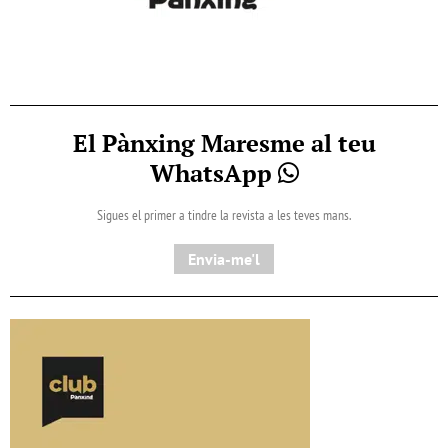
El Pànxing Maresme al teu
WhatsApp
Sigues el primer a tindre la revista a les teves mans.
Envia-me'l