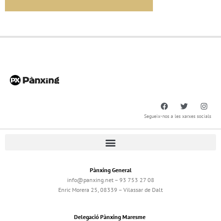
Segueix-nos a les xarxes socials
Pànxing General
info@panxing.net – 93 753 27 08
Enric Morera 25, 08339 – Vilassar de Dalt
Delegació Pànxing Maresme