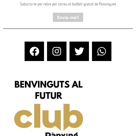
Subscriu-te per rebre per correu el butlletí gratuït de Pànxing.net​
Envia-me'l