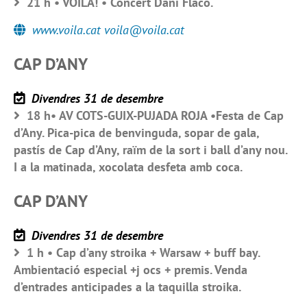
21 h • VOILÀ! • Concert Dani Flaco.
www.voila.cat voila@voila.cat
CAP D’ANY
Divendres 31 de desembre
18 h• AV COTS-GUIX-PUJADA ROJA •Festa de Cap
d’Any. Pica-pica de benvinguda, sopar de gala,
pastís de Cap d’Any, raïm de la sort i ball d’any nou.
I a la matinada, xocolata desfeta amb coca.
CAP D’ANY
Divendres 31 de desembre
1 h • Cap d’any stroika + Warsaw + buff bay.
Ambientació especial +j ocs + premis. Venda
d’entrades anticipades a la taquilla stroika.