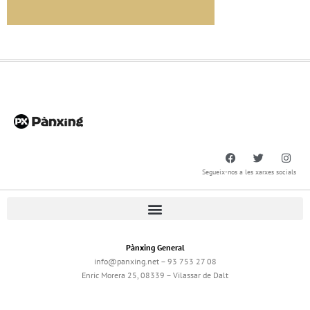
Segueix-nos a les xarxes socials
Pànxing General
info@panxing.net – 93 753 27 08
Enric Morera 25, 08339 – Vilassar de Dalt