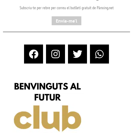
Subscriu-te per rebre per correu el butlletí gratuït de Pànxing.net​
Envia-me'l