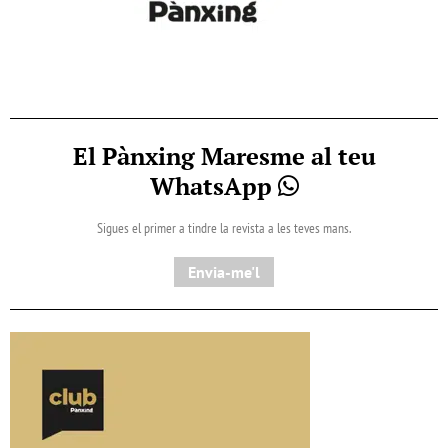
El Pànxing Maresme al teu
WhatsApp
Sigues el primer a tindre la revista a les teves mans.
Envia-me'l