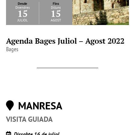
Desde
Fins
Divendres
Dilluns
15
15
juliol
agost
Agenda Bages Juliol – Agost 2022
Bages
MANRESA
VISITA GUIADA
Dissabte 16 de juliol