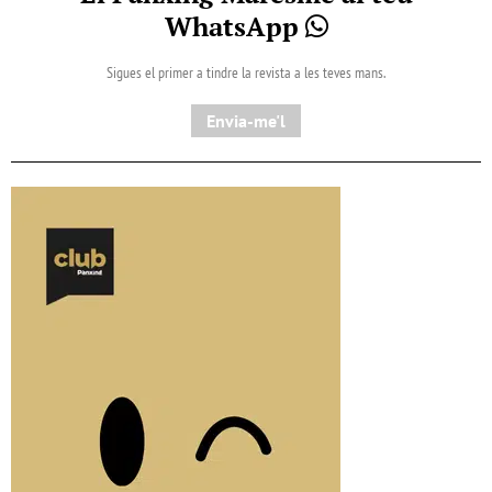
WhatsApp
Sigues el primer a tindre la revista a les teves mans.
Envia-me'l