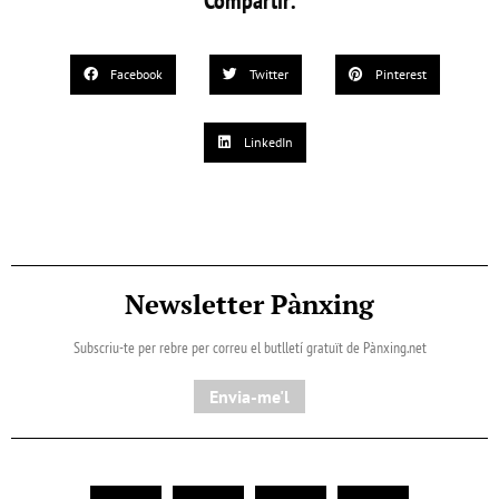
Compartir:
Facebook
Twitter
Pinterest
LinkedIn
Newsletter Pànxing
Subscriu-te per rebre per correu el butlletí gratuït de Pànxing.net​
Envia-me'l