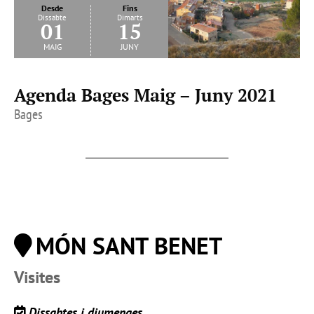
Desde
Fins
Dissabte
Dimarts
01
15
maig
juny
Agenda Bages Maig – Juny 2021
Bages
MÓN SANT BENET
Visites
Dissabtes i diumenges