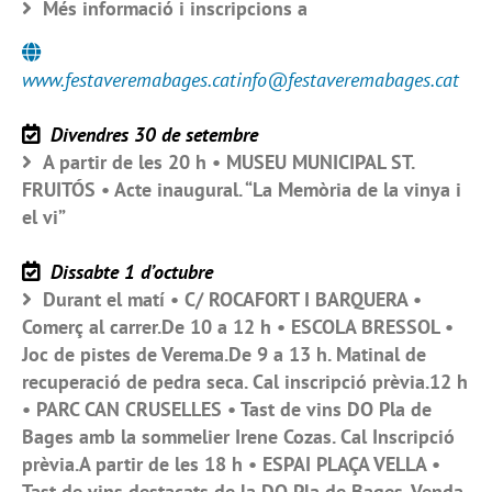
Més informació i inscripcions a
www.festaveremabages.catinfo@festaveremabages.cat
Divendres 30 de setembre
A partir de les 20 h • MUSEU MUNICIPAL ST.
FRUITÓS • Acte inaugural. “La Memòria de la vinya i
el vi”
Dissabte 1 d’octubre
Durant el matí • C/ ROCAFORT I BARQUERA •
Comerç al carrer.De 10 a 12 h • ESCOLA BRESSOL •
Joc de pistes de Verema.De 9 a 13 h. Matinal de
recuperació de pedra seca. Cal inscripció prèvia.12 h
• PARC CAN CRUSELLES • Tast de vins DO Pla de
Bages amb la sommelier Irene Cozas. Cal Inscripció
prèvia.A partir de les 18 h • ESPAI PLAÇA VELLA •
Tast de vins destacats de la DO Pla de Bages. Venda