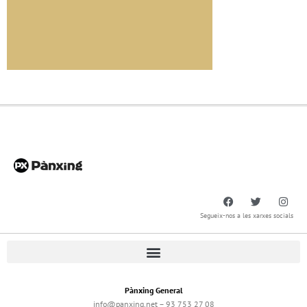
Segueix-nos a les xarxes socials
Pànxing General
info@panxing.net – 93 753 27 08