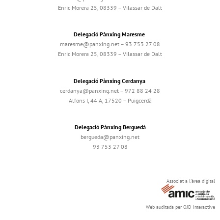
Enric Morera 25, 08339 – Vilassar de Dalt
Delegació Pànxing Maresme
maresme@panxing.net – 93 753 27 08
Enric Morera 25, 08339 – Vilassar de Dalt
Delegació Pànxing Cerdanya
cerdanya@panxing.net – 972 88 24 28
Alfons I, 44 A, 17520 – Puigcerdà
Delegació Pànxing Berguedà
bergueda@panxing.net
93 753 27 08
Associat a l'àrea digital
Web auditada per OJD Interactive