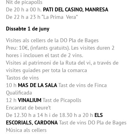
Nit de picapolls
De 20 h a 00 h.
PATI DEL CASINO, MANRESA
De 22 h a 23 h “La Prima Vera”
Dissabte 1 de juny
Visites als cellers de la DO Pla de Bages
Preu: 10€, (infants gratuïts). Les visites duren 2
hores i inclouen el tast de 2 vins.
Visites al patrimoni de la Ruta del vi, a través de
visites guiades per tota la comarca
Tastos de vins
10 h
MAS DE LA SALA
Tast de vins de Finca
Qualificada
12 h
VINALIUM
Tast de Picapolls
Encantat de beure’t
De 12.30 h a 14 h i de 18.30 h a 20 h
ELS
ESCORIALS, CARDONA
Tast de vins DO Pla de Bages
Música als cellers