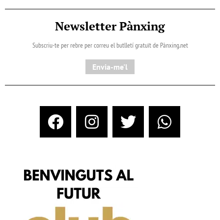
Newsletter Pànxing
Subscriu-te per rebre per correu el butlletí gratuït de Pànxing.net​
Envia-me'l