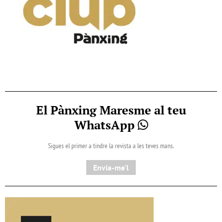
El Pànxing Maresme al teu
WhatsApp
Sigues el primer a tindre la revista a les teves mans.
Envia-me'l