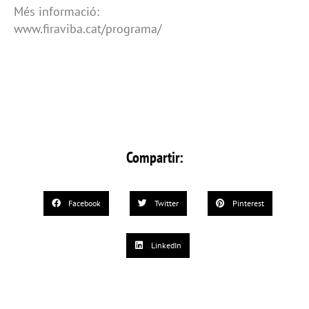
Més informació:
www.firaviba.cat/programa/
Compartir:
Facebook
Twitter
Pinterest
LinkedIn