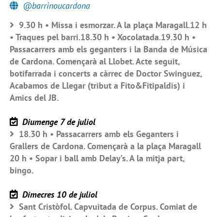
@barrinoucardona
9.30 h • Missa i esmorzar. A la plaça Maragall.12 h
• Traques pel barri.18.30 h • Xocolatada.19.30 h •
Passacarrers amb els geganters i la Banda de Música
de Cardona. Començarà al Llobet. Acte seguit,
botifarrada i concerts a càrrec de Doctor Swinguez,
Acabamos de Llegar (tribut a Fito&Fitipaldis) i
Amics del JB.
Diumenge 7 de juliol
18.30 h • Passacarrers amb els Geganters i
Grallers de Cardona. Començarà a la plaça Maragall
20 h • Sopar i ball amb Delay’s. A la mitja part,
bingo.
Dimecres 10 de juliol
Sant Cristòfol. Capvuitada de Corpus. Comiat de