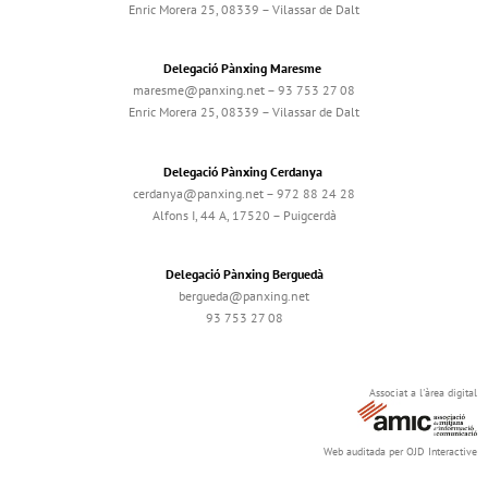
Enric Morera 25, 08339 – Vilassar de Dalt
Delegació Pànxing Maresme
maresme@panxing.net – 93 753 27 08
Enric Morera 25, 08339 – Vilassar de Dalt
Delegació Pànxing Cerdanya
cerdanya@panxing.net – 972 88 24 28
Alfons I, 44 A, 17520 – Puigcerdà
Delegació Pànxing Berguedà
bergueda@panxing.net
93 753 27 08
Associat a l'àrea digital
Web auditada per OJD Interactive