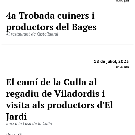
8:00 pm
4a Trobada cuiners i
productors del Bages
Al restaurant de Castelladral
18 de juliol, 2023
8:30 am
El camí de la Culla al
regadiu de Viladordis i
visita als productors d'El
Jardí
Inici a la Casa de la Culla
Preu: 3€