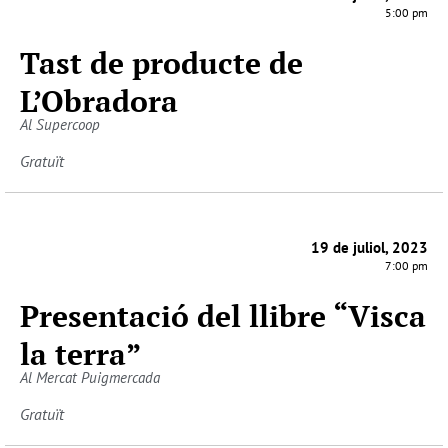
5:00 pm
Tast de producte de
L’Obradora
Al Supercoop
Gratuït
19 de juliol, 2023
7:00 pm
Presentació del llibre “Visca
la terra”
Al Mercat Puigmercada
Gratuït