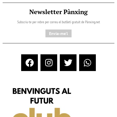
Newsletter Pànxing
Subscriu-te per rebre per correu el butlletí gratuït de Pànxing.net​
Envia-me'l