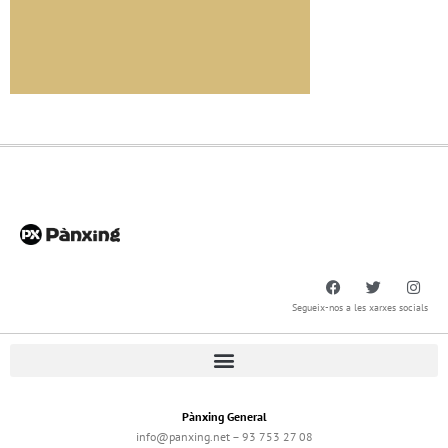
Segueix-nos a les xarxes socials
Pànxing General
info@panxing.net – 93 753 27 08