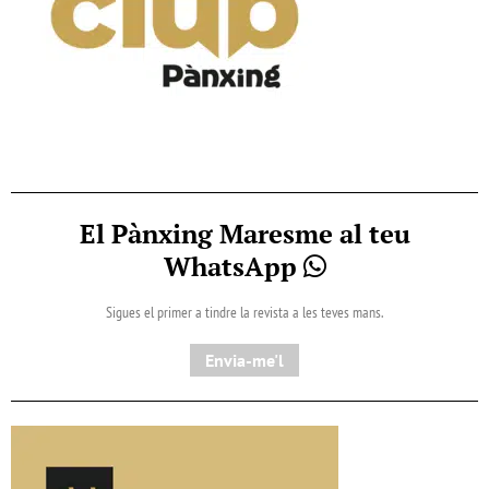
El Pànxing Maresme al teu
WhatsApp
Sigues el primer a tindre la revista a les teves mans.
Envia-me'l