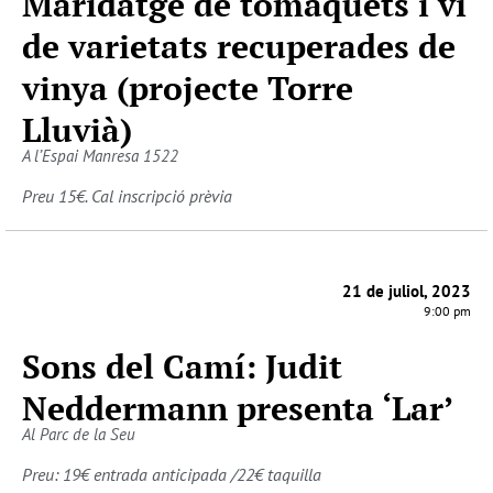
Maridatge de tomàquets i vi
de varietats recuperades de
vinya (projecte Torre
Lluvià)
A l’Espai Manresa 1522
Preu 15€. Cal inscripció prèvia
21 de juliol, 2023
9:00 pm
Sons del Camí: Judit
Neddermann presenta ‘Lar’
Al Parc de la Seu
Preu: 19€ entrada anticipada /22€ taquilla