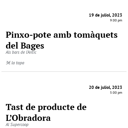
19 de juliol, 2023
9:00 pm
Pinxo-pote amb tomàquets
del Bages
Als bars de l’Antic
3€ la tapa
20 de juliol, 2023
5:00 pm
Tast de producte de
L’Obradora
Al Supercoop