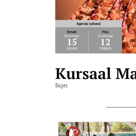
Agenda cultural
Desde
Fins
Diumenge
Diumenge
15
12
gener
febrer
Kursaal M
Bages