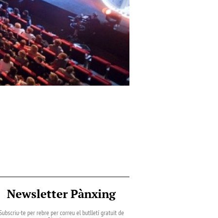
Newsletter Pànxing
Subscriu-te per rebre per correu el butlletí gratuït de