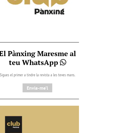
El Pànxing Maresme al
teu WhatsApp
Sigues el primer a tindre la revista a les teves mans.
Envia-me'l