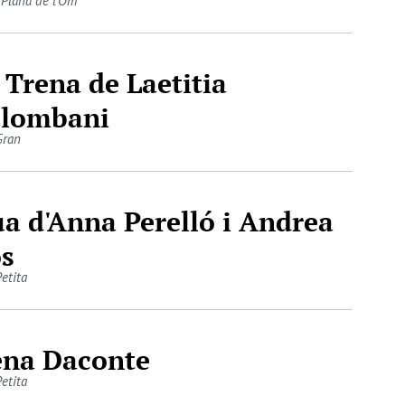
 Plana de l'Om
 Trena de Laetitia
lombani
Gran
a d'Anna Perelló i Andrea
s
Petita
na Daconte
Petita