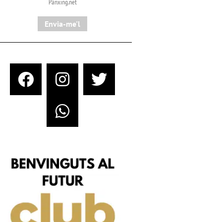
Pànxing.net​
Envia-me'l