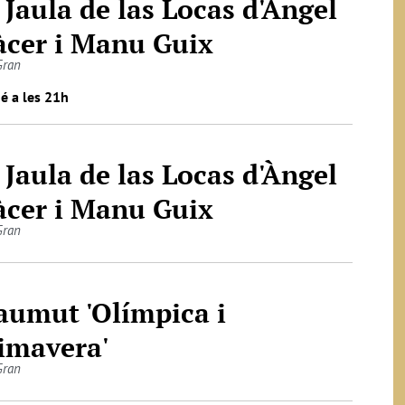
 Jaula de las Locas d'Àngel
àcer i Manu Guix
Gran
é a les 21h
 Jaula de las Locas d'Àngel
àcer i Manu Guix
Gran
aumut 'Olímpica i
imavera'
Gran