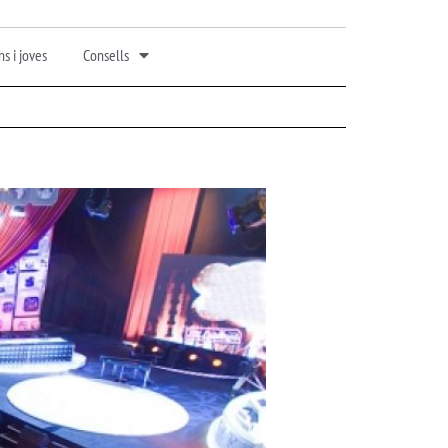
s i joves
Consells