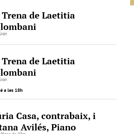
 Trena de Laetitia
lombani
Gran
 Trena de Laetitia
lombani
Gran
é a les 18h
ria Casa, contrabaix, i
tana Avilés, Piano