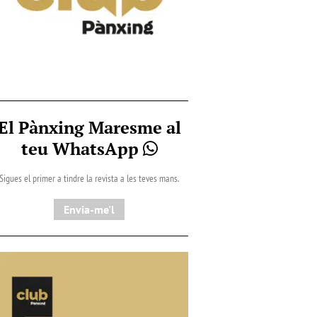
El Pànxing Maresme al
teu WhatsApp
Sigues el primer a tindre la revista a les teves mans.
Envia-me'l