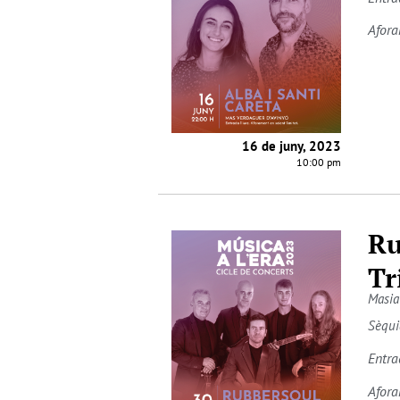
Afora
16 de juny, 2023
10:00 pm
Ru
Tr
Masia
Sèqui
Entra
Afora