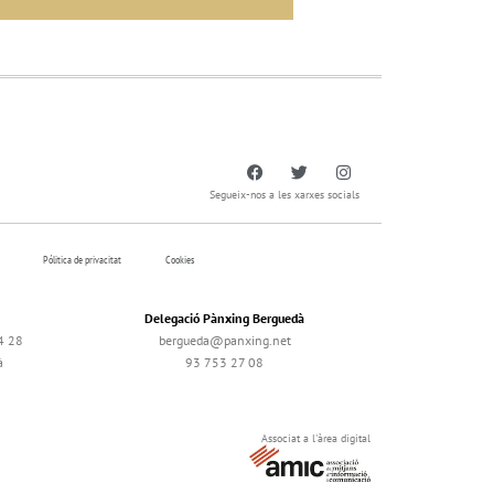
Segueix-nos a les xarxes socials
Pólitica de privacitat
Cookies
Delegació Pànxing Berguedà
4 28
bergueda@panxing.net
à
93 753 27 08
Associat a l'àrea digital