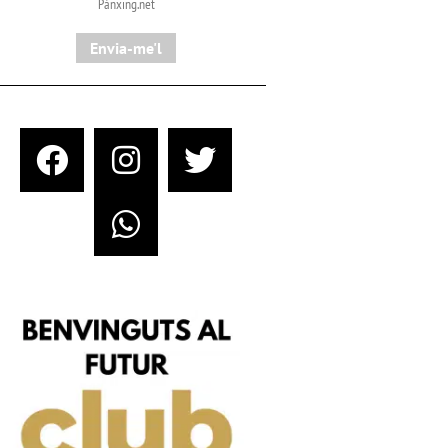
Pànxing.net​
Envia-me'l