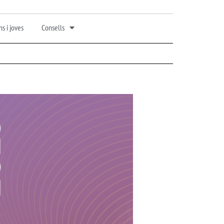
s i joves
Consells