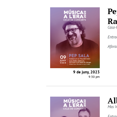
Pe
Ra
Casa-
Entra
Afora
9 de juny, 2023
9:30 pm
Al
Mas V
Entra