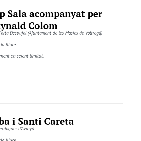
p Sala acompanyat per
ynald Colom
Forta Despujol (Ajuntament de les Masies de Voltregà)
da lliure.
ment en seient limitat.
ba i Santi Careta
erdaguer d'Avinyó
da lliure.