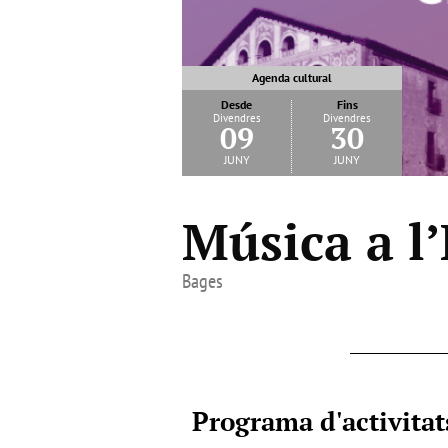
Agenda cultural
Desde
Fins
Divendres
Divendres
09
30
juny
juny
Música a l’
Bages
Programa d'activitat