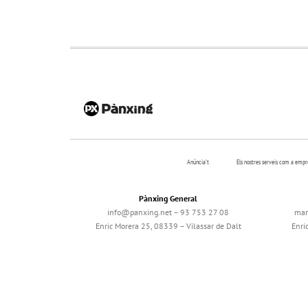
Anúncia’t
Els nostres serveis com a emp
Pànxing General
info@panxing.net – 93 753 27 08
mar
Enric Morera 25, 08339 – Vilassar de Dalt
Enri