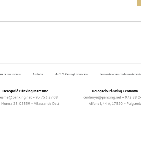
resa de comunicació
Contacte
© 2020 Pànxing Comunicacó
Termes de servei i condicions de venda
Delegació Pànxing Maresme
Delegació Pànxing Cerdanya
esme@panxing.net – 93 753 27 08
cerdanya@panxing.net – 972 88 2
c Morera 25, 08339 – Vilassar de Dalt
Alfons I, 44 A, 17520 – Puigcerd