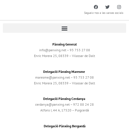
Segueix-nos a les xarxes socials
Pànxing General
info@panxing.net – 93 753 27 08
Enric Morera 25, 08339 – Vilassar de Dalt
Delegació Pànxing Maresme
maresme@panxing.net – 93 753 27 08
Enric Morera 25, 08339 – Vilassar de Dalt
Delegació Pànxing Cerdanya
cerdanya@panxing.net – 972 88 24 28
Alfons I, 44 A, 17520 – Puigcerdà
Delegació Pànxing Berguedà