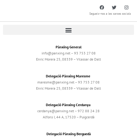
Segueix-nos a les xarxes socials
Pànxing General
info@panxing.net – 93 753 27 08
Enric Morera 25, 08339 – Vilassar de Dalt
Delegació Pànxing Maresme
maresme@panxing.net – 93 753 27 08
Enric Morera 25, 08339 – Vilassar de Dalt
Delegació Pànxing Cerdanya
cerdanya@panxing.net – 972 88 24 28
Alfons I, 44 A, 17520 – Puigcerdà
Delegació Pànxing Berguedà