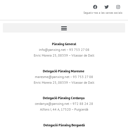
Segueix-nos a les xarxes socials
Pànxing General
info@panxing.net – 93 753 27 08
Enric Morera 25, 08339 – Vilassar de Dalt
Delegació Pànxing Maresme
maresme@panxing.net – 93 753 27 08
Enric Morera 25, 08339 – Vilassar de Dalt
Delegació Pànxing Cerdanya
cerdanya@panxing.net – 972 88 24 28
Alfons I, 44 A, 17520 – Puigcerdà
Delegació Pànxing Berguedà