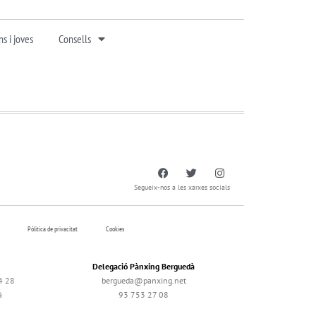
s i joves
Consells
Segueix-nos a les xarxes socials
Pólitica de privacitat
Cookies
Delegació Pànxing Berguedà
4 28
bergueda@panxing.net
à
93 753 27 08