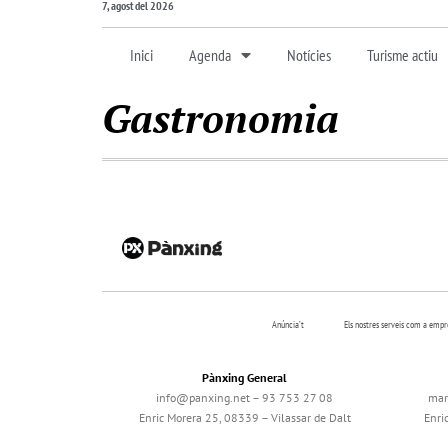
7, agost del 2026
Inici
Agenda
Notícies
Turisme actiu
Gastronomia
Anúncia’t
Els nostres serveis com a emp
Pànxing General
info@panxing.net – 93 753 27 08
mar
Enric Morera 25, 08339 – Vilassar de Dalt
Enri