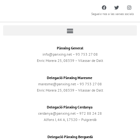
Segueix-nos a les xarxes socials
Pànxing General
info@panxing.net – 93 753 27 08
Enric Morera 25, 08339 – Vilassar de Dalt
Delegació Pànxing Maresme
maresme@panxing.net – 93 753 27 08
Enric Morera 25, 08339 – Vilassar de Dalt
Delegació Pànxing Cerdanya
cerdanya@panxing.net – 972 88 24 28
Alfons I, 44 A, 17520 – Puigcerdà
Delegació Pànxing Berguedà