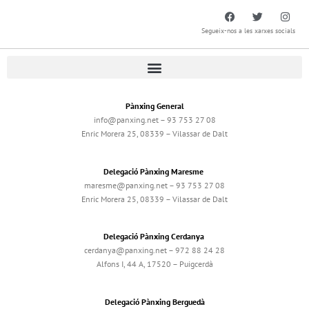
Segueix-nos a les xarxes socials
Pànxing General
info@panxing.net – 93 753 27 08
Enric Morera 25, 08339 – Vilassar de Dalt
Delegació Pànxing Maresme
maresme@panxing.net – 93 753 27 08
Enric Morera 25, 08339 – Vilassar de Dalt
Delegació Pànxing Cerdanya
cerdanya@panxing.net – 972 88 24 28
Alfons I, 44 A, 17520 – Puigcerdà
Delegació Pànxing Berguedà