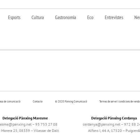
Esports
Cultura
Gastronomia
Eco
Entrevistes
Nen
resa de comunicació
Contacte
© 2020 Pànxing Comunicacó
Termes de servei i condicions de venda
Delegació Pànxing Maresme
Delegació Pànxing Cerdanya
esme@panxing.net – 93 753 27 08
cerdanya@panxing.net – 972 88 2
c Morera 25, 08339 – Vilassar de Dalt
Alfons I, 44 A, 17520 – Puigcerd