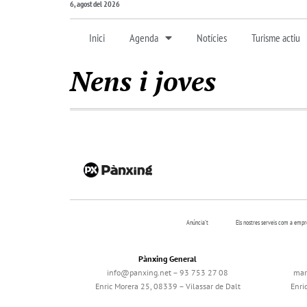
6, agost del 2026
Inici
Agenda
Notícies
Turisme actiu
Nens i joves
Anúncia’t
Els nostres serveis com a emp
Pànxing General
info@panxing.net – 93 753 27 08
mar
Enric Morera 25, 08339 – Vilassar de Dalt
Enri