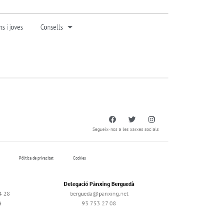
s i joves
Consells
Segueix-nos a les xarxes socials
Pólitica de privacitat
Cookies
Delegació Pànxing Berguedà
4 28
bergueda@panxing.net
à
93 753 27 08