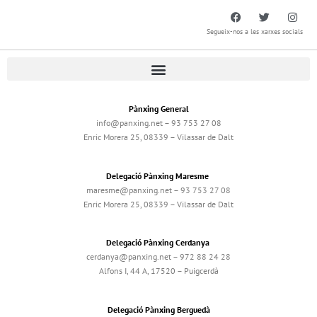
Segueix-nos a les xarxes socials
Pànxing General
info@panxing.net – 93 753 27 08
Enric Morera 25, 08339 – Vilassar de Dalt
Delegació Pànxing Maresme
maresme@panxing.net – 93 753 27 08
Enric Morera 25, 08339 – Vilassar de Dalt
Delegació Pànxing Cerdanya
cerdanya@panxing.net – 972 88 24 28
Alfons I, 44 A, 17520 – Puigcerdà
Delegació Pànxing Berguedà