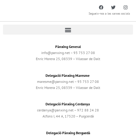
Segueix-nos a les xarxes socials
Pànxing General
info@panxing.net – 93 753 27 08
Enric Morera 25, 08339 – Vilassar de Dalt
Delegació Pànxing Maresme
maresme@panxing.net – 93 753 27 08
Enric Morera 25, 08339 – Vilassar de Dalt
Delegació Pànxing Cerdanya
cerdanya@panxing.net – 972 88 24 28
Alfons I, 44 A, 17520 – Puigcerdà
Delegació Pànxing Berguedà