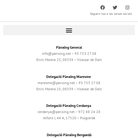
Segueix-nos a les xarxes socials
Pànxing General
info@panxing.net – 93 753 27 08
Enric Morera 25, 08339 – Vilassar de Dalt
Delegació Pànxing Maresme
maresme@panxing.net – 93 753 27 08
Enric Morera 25, 08339 – Vilassar de Dalt
Delegació Pànxing Cerdanya
cerdanya@panxing.net – 972 88 24 28
Alfons I, 44 A, 17520 – Puigcerdà
Delegació Pànxing Berguedà