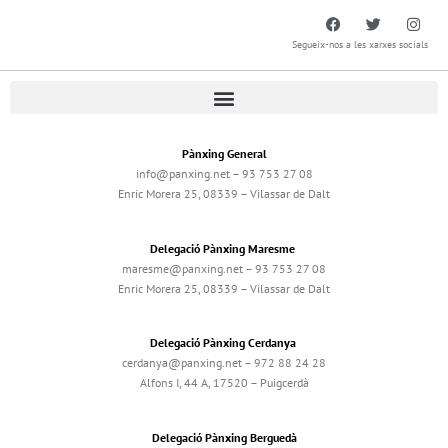
Segueix-nos a les xarxes socials
Pànxing General
info@panxing.net – 93 753 27 08
Enric Morera 25, 08339 – Vilassar de Dalt
Delegació Pànxing Maresme
maresme@panxing.net – 93 753 27 08
Enric Morera 25, 08339 – Vilassar de Dalt
Delegació Pànxing Cerdanya
cerdanya@panxing.net – 972 88 24 28
Alfons I, 44 A, 17520 – Puigcerdà
Delegació Pànxing Berguedà