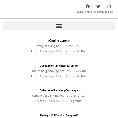
Segueix-nos a les xarxes socials
Pànxing General
info@panxing.net – 93 753 27 08
Enric Morera 25, 08339 – Vilassar de Dalt
Delegació Pànxing Maresme
maresme@panxing.net – 93 753 27 08
Enric Morera 25, 08339 – Vilassar de Dalt
Delegació Pànxing Cerdanya
cerdanya@panxing.net – 972 88 24 28
Alfons I, 44 A, 17520 – Puigcerdà
Delegació Pànxing Berguedà