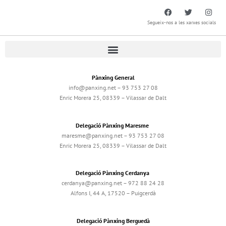
Segueix-nos a les xarxes socials
Pànxing General
info@panxing.net – 93 753 27 08
Enric Morera 25, 08339 – Vilassar de Dalt
Delegació Pànxing Maresme
maresme@panxing.net – 93 753 27 08
Enric Morera 25, 08339 – Vilassar de Dalt
Delegació Pànxing Cerdanya
cerdanya@panxing.net – 972 88 24 28
Alfons I, 44 A, 17520 – Puigcerdà
Delegació Pànxing Berguedà