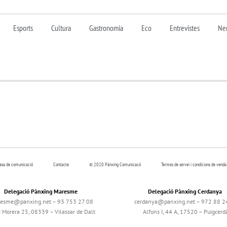
Esports
Cultura
Gastronomia
Eco
Entrevistes
Nen
resa de comunicació
Contacte
© 2020 Pànxing Comunicacó
Termes de servei i condicions de venda
Delegació Pànxing Maresme
Delegació Pànxing Cerdanya
esme@panxing.net – 93 753 27 08
cerdanya@panxing.net – 972 88 2
c Morera 25, 08339 – Vilassar de Dalt
Alfons I, 44 A, 17520 – Puigcerd