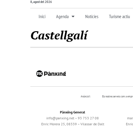
8, agost del 2026
Inici
Agenda
Notícies
Turisme actiu
Castellgalí
Anúncia’t
Els nostres serveis com a emp
Pànxing General
info@panxing.net – 93 753 27 08
mar
Enric Morera 25, 08339 – Vilassar de Dalt
Enri