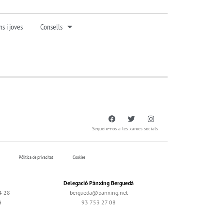
s i joves
Consells
Segueix-nos a les xarxes socials
Pólitica de privacitat
Cookies
Delegació Pànxing Berguedà
4 28
bergueda@panxing.net
à
93 753 27 08