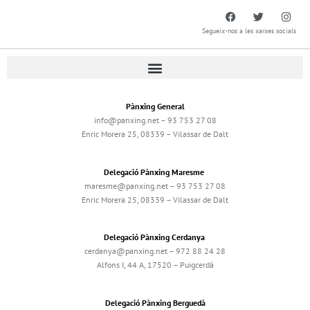
Segueix-nos a les xarxes socials
Pànxing General
info@panxing.net – 93 753 27 08
Enric Morera 25, 08339 – Vilassar de Dalt
Delegació Pànxing Maresme
maresme@panxing.net – 93 753 27 08
Enric Morera 25, 08339 – Vilassar de Dalt
Delegació Pànxing Cerdanya
cerdanya@panxing.net – 972 88 24 28
Alfons I, 44 A, 17520 – Puigcerdà
Delegació Pànxing Berguedà