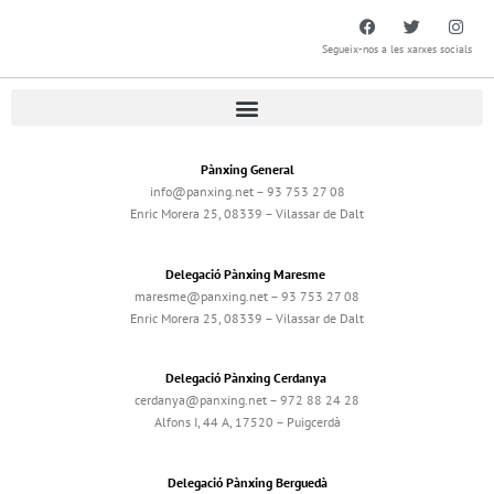
Segueix-nos a les xarxes socials
Pànxing General
info@panxing.net – 93 753 27 08
Enric Morera 25, 08339 – Vilassar de Dalt
Delegació Pànxing Maresme
maresme@panxing.net – 93 753 27 08
Enric Morera 25, 08339 – Vilassar de Dalt
Delegació Pànxing Cerdanya
cerdanya@panxing.net – 972 88 24 28
Alfons I, 44 A, 17520 – Puigcerdà
Delegació Pànxing Berguedà