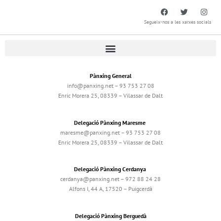
Segueix-nos a les xarxes socials
Pànxing General
info@panxing.net – 93 753 27 08
Enric Morera 25, 08339 – Vilassar de Dalt
Delegació Pànxing Maresme
maresme@panxing.net – 93 753 27 08
Enric Morera 25, 08339 – Vilassar de Dalt
Delegació Pànxing Cerdanya
cerdanya@panxing.net – 972 88 24 28
Alfons I, 44 A, 17520 – Puigcerdà
Delegació Pànxing Berguedà