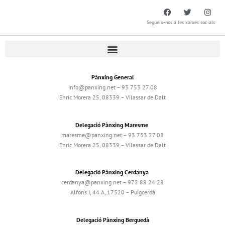
Segueix-nos a les xarxes socials
Pànxing General
info@panxing.net – 93 753 27 08
Enric Morera 25, 08339 – Vilassar de Dalt
Delegació Pànxing Maresme
maresme@panxing.net – 93 753 27 08
Enric Morera 25, 08339 – Vilassar de Dalt
Delegació Pànxing Cerdanya
cerdanya@panxing.net – 972 88 24 28
Alfons I, 44 A, 17520 – Puigcerdà
Delegació Pànxing Berguedà