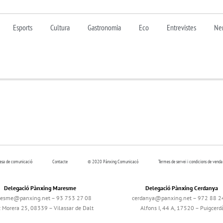
Esports
Cultura
Gastronomia
Eco
Entrevistes
Nen
resa de comunicació
Contacte
© 2020 Pànxing Comunicacó
Termes de servei i condicions de venda
Delegació Pànxing Maresme
Delegació Pànxing Cerdanya
esme@panxing.net – 93 753 27 08
cerdanya@panxing.net – 972 88 2
c Morera 25, 08339 – Vilassar de Dalt
Alfons I, 44 A, 17520 – Puigcerd