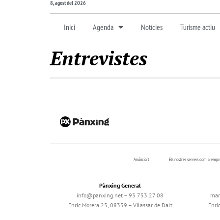
8, agost del 2026
Inici
Agenda
Notícies
Turisme actiu
Entrevistes
Anúncia’t
Els nostres serveis com a emp
Pànxing General
info@panxing.net – 93 753 27 08
mar
Enric Morera 25, 08339 – Vilassar de Dalt
Enri