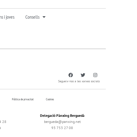
s i joves
Consells
Segueix-nos a les xarxes socials
Pólitica de privacitat
Cookies
Delegació Pànxing Berguedà
4 28
bergueda@panxing.net
à
93 753 27 08