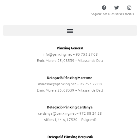
Segueix-nos a les xarxes socials
Pànxing General
info@panxing.net – 93 753 27 08
Enric Morera 25, 08339 – Vilassar de Dalt
Delegació Pànxing Maresme
maresme@panxing.net – 93 753 27 08
Enric Morera 25, 08339 – Vilassar de Dalt
Delegació Pànxing Cerdanya
cerdanya@panxing.net – 972 88 24 28
Alfons I, 44 A, 17520 – Puigcerdà
Delegació Pànxing Berguedà