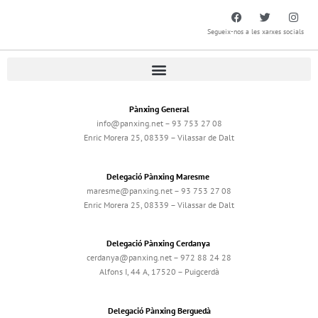
Segueix-nos a les xarxes socials
Pànxing General
info@panxing.net – 93 753 27 08
Enric Morera 25, 08339 – Vilassar de Dalt
Delegació Pànxing Maresme
maresme@panxing.net – 93 753 27 08
Enric Morera 25, 08339 – Vilassar de Dalt
Delegació Pànxing Cerdanya
cerdanya@panxing.net – 972 88 24 28
Alfons I, 44 A, 17520 – Puigcerdà
Delegació Pànxing Berguedà