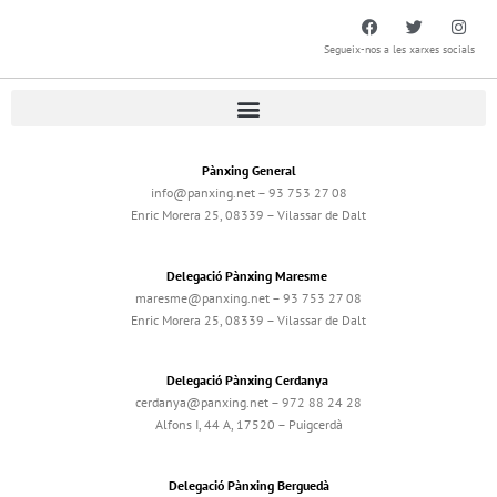
Segueix-nos a les xarxes socials
Pànxing General
info@panxing.net – 93 753 27 08
Enric Morera 25, 08339 – Vilassar de Dalt
Delegació Pànxing Maresme
maresme@panxing.net – 93 753 27 08
Enric Morera 25, 08339 – Vilassar de Dalt
Delegació Pànxing Cerdanya
cerdanya@panxing.net – 972 88 24 28
Alfons I, 44 A, 17520 – Puigcerdà
Delegació Pànxing Berguedà