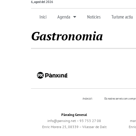
6, agost del 2026
Inici
Agenda
Notícies
Turisme actiu
Gastronomia
Anúncia’t
Els nostres serveis com a emp
Pànxing General
info@panxing.net – 93 753 27 08
mar
Enric Morera 25, 08339 – Vilassar de Dalt
Enri