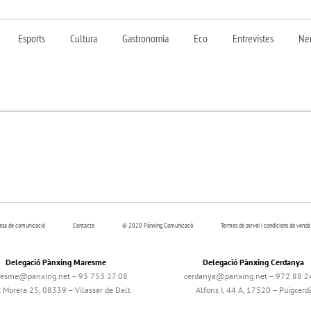
Esports
Cultura
Gastronomia
Eco
Entrevistes
Nen
resa de comunicació
Contacte
© 2020 Pànxing Comunicacó
Termes de servei i condicions de venda
Delegació Pànxing Maresme
Delegació Pànxing Cerdanya
esme@panxing.net – 93 753 27 08
cerdanya@panxing.net – 972 88 2
c Morera 25, 08339 – Vilassar de Dalt
Alfons I, 44 A, 17520 – Puigcerd