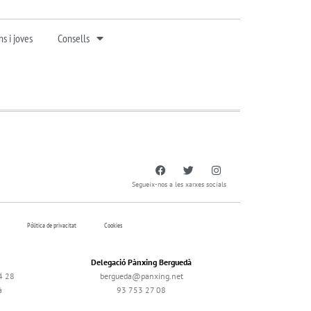
s i joves
Consells
Segueix-nos a les xarxes socials
Pólitica de privacitat
Cookies
Delegació Pànxing Berguedà
4 28
bergueda@panxing.net
à
93 753 27 08