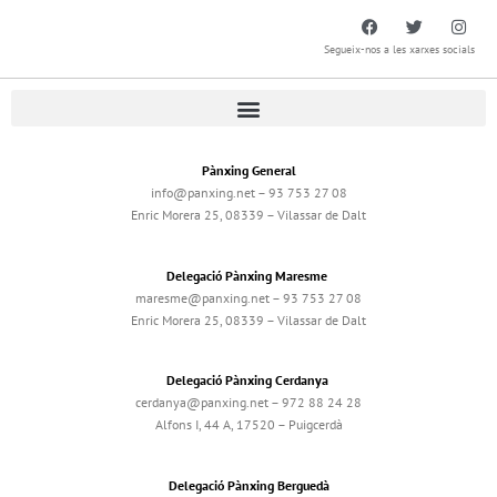
Segueix-nos a les xarxes socials
Pànxing General
info@panxing.net – 93 753 27 08
Enric Morera 25, 08339 – Vilassar de Dalt
Delegació Pànxing Maresme
maresme@panxing.net – 93 753 27 08
Enric Morera 25, 08339 – Vilassar de Dalt
Delegació Pànxing Cerdanya
cerdanya@panxing.net – 972 88 24 28
Alfons I, 44 A, 17520 – Puigcerdà
Delegació Pànxing Berguedà