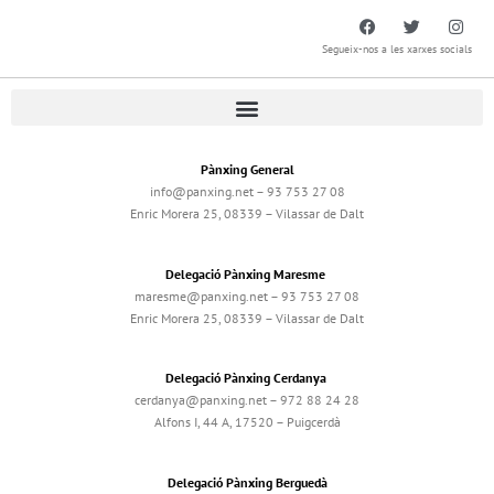
Segueix-nos a les xarxes socials
Pànxing General
info@panxing.net – 93 753 27 08
Enric Morera 25, 08339 – Vilassar de Dalt
Delegació Pànxing Maresme
maresme@panxing.net – 93 753 27 08
Enric Morera 25, 08339 – Vilassar de Dalt
Delegació Pànxing Cerdanya
cerdanya@panxing.net – 972 88 24 28
Alfons I, 44 A, 17520 – Puigcerdà
Delegació Pànxing Berguedà