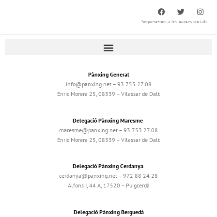
Segueix-nos a les xarxes socials
Pànxing General
info@panxing.net – 93 753 27 08
Enric Morera 25, 08339 – Vilassar de Dalt
Delegació Pànxing Maresme
maresme@panxing.net – 93 753 27 08
Enric Morera 25, 08339 – Vilassar de Dalt
Delegació Pànxing Cerdanya
cerdanya@panxing.net – 972 88 24 28
Alfons I, 44 A, 17520 – Puigcerdà
Delegació Pànxing Berguedà