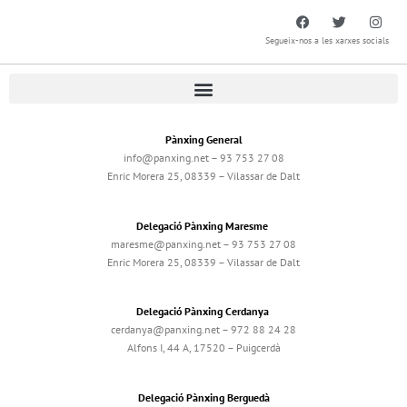
Segueix-nos a les xarxes socials
Pànxing General
info@panxing.net – 93 753 27 08
Enric Morera 25, 08339 – Vilassar de Dalt
Delegació Pànxing Maresme
maresme@panxing.net – 93 753 27 08
Enric Morera 25, 08339 – Vilassar de Dalt
Delegació Pànxing Cerdanya
cerdanya@panxing.net – 972 88 24 28
Alfons I, 44 A, 17520 – Puigcerdà
Delegació Pànxing Berguedà