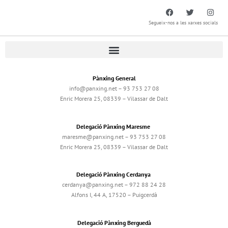
Segueix-nos a les xarxes socials
Pànxing General
info@panxing.net – 93 753 27 08
Enric Morera 25, 08339 – Vilassar de Dalt
Delegació Pànxing Maresme
maresme@panxing.net – 93 753 27 08
Enric Morera 25, 08339 – Vilassar de Dalt
Delegació Pànxing Cerdanya
cerdanya@panxing.net – 972 88 24 28
Alfons I, 44 A, 17520 – Puigcerdà
Delegació Pànxing Berguedà