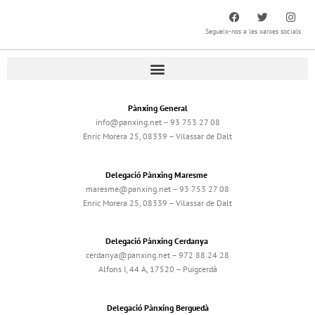
Segueix-nos a les xarxes socials
Pànxing General
info@panxing.net – 93 753 27 08
Enric Morera 25, 08339 – Vilassar de Dalt
Delegació Pànxing Maresme
maresme@panxing.net – 93 753 27 08
Enric Morera 25, 08339 – Vilassar de Dalt
Delegació Pànxing Cerdanya
cerdanya@panxing.net – 972 88 24 28
Alfons I, 44 A, 17520 – Puigcerdà
Delegació Pànxing Berguedà