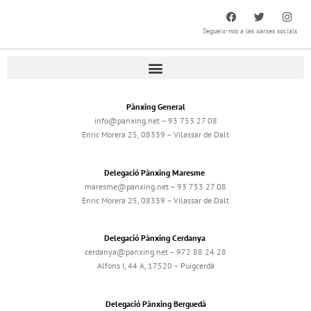
Segueix-nos a les xarxes socials
Pànxing General
info@panxing.net – 93 753 27 08
Enric Morera 25, 08339 – Vilassar de Dalt
Delegació Pànxing Maresme
maresme@panxing.net – 93 753 27 08
Enric Morera 25, 08339 – Vilassar de Dalt
Delegació Pànxing Cerdanya
cerdanya@panxing.net – 972 88 24 28
Alfons I, 44 A, 17520 – Puigcerdà
Delegació Pànxing Berguedà