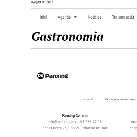
8, agost del 2026
Inici
Agenda
Notícies
Turisme actiu
Gastronomia
Anúncia’t
Els nostres serveis com a emp
Pànxing General
info@panxing.net – 93 753 27 08
mar
Enric Morera 25, 08339 – Vilassar de Dalt
Enri