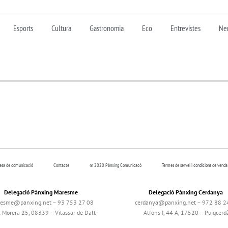
Esports
Cultura
Gastronomia
Eco
Entrevistes
Nen
resa de comunicació
Contacte
© 2020 Pànxing Comunicacó
Termes de servei i condicions de venda
Delegació Pànxing Maresme
Delegació Pànxing Cerdanya
esme@panxing.net – 93 753 27 08
cerdanya@panxing.net – 972 88 2
c Morera 25, 08339 – Vilassar de Dalt
Alfons I, 44 A, 17520 – Puigcerd