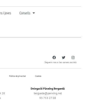
s i joves
Consells
Segueix-nos a les xarxes socials
Pólitica de privacitat
Cookies
Delegació Pànxing Berguedà
4 28
bergueda@panxing.net
à
93 753 27 08