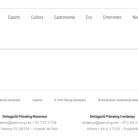
Esports
Cultura
Gastronomia
Eco
Entrevistes
Nen
resa de comunicació
Contacte
© 2020 Pànxing Comunicacó
Termes de servei i condicions de venda
Delegació Pànxing Maresme
Delegació Pànxing Cerdanya
esme@panxing.net – 93 753 27 08
cerdanya@panxing.net – 972 88 2
c Morera 25, 08339 – Vilassar de Dalt
Alfons I, 44 A, 17520 – Puigcerd