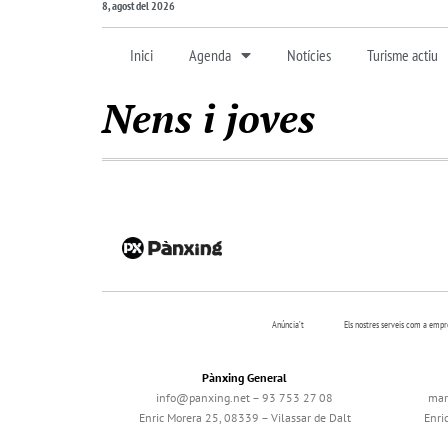
8, agost del 2026
Inici
Agenda
Notícies
Turisme actiu
Nens i joves
Anúncia’t
Els nostres serveis com a emp
Pànxing General
info@panxing.net – 93 753 27 08
mar
Enric Morera 25, 08339 – Vilassar de Dalt
Enri