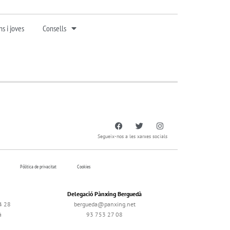
s i joves
Consells
Segueix-nos a les xarxes socials
Pólitica de privacitat
Cookies
Delegació Pànxing Berguedà
4 28
bergueda@panxing.net
à
93 753 27 08