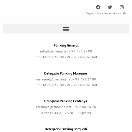
Segueix-nos a les xarxes socials
Pànxing General
info@panxing.net – 93 753 27 08
Enric Morera 25, 08339 – Vilassar de Dalt
Delegació Pànxing Maresme
maresme@panxing.net – 93 753 27 08
Enric Morera 25, 08339 – Vilassar de Dalt
Delegació Pànxing Cerdanya
cerdanya@panxing.net – 972 88 24 28
Alfons I, 44 A, 17520 – Puigcerdà
Delegació Pànxing Berguedà