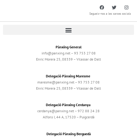
Segueix-nos a les xarxes socials
Pànxing General
info@panxing.net – 93 753 27 08
Enric Morera 25, 08339 – Vilassar de Dalt
Delegació Pànxing Maresme
maresme@panxing.net – 93 753 27 08
Enric Morera 25, 08339 – Vilassar de Dalt
Delegació Pànxing Cerdanya
cerdanya@panxing.net – 972 88 24 28
Alfons I, 44 A, 17520 – Puigcerdà
Delegació Pànxing Berguedà