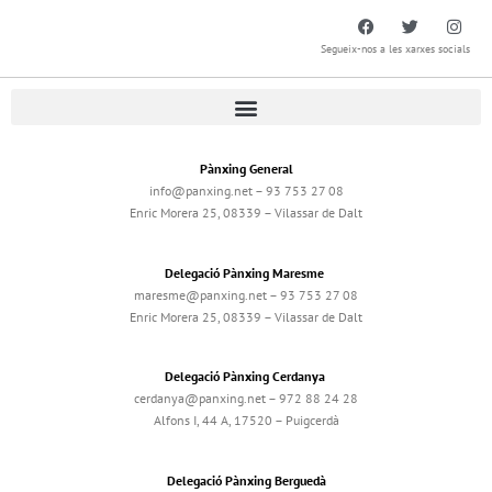
Segueix-nos a les xarxes socials
Pànxing General
info@panxing.net – 93 753 27 08
Enric Morera 25, 08339 – Vilassar de Dalt
Delegació Pànxing Maresme
maresme@panxing.net – 93 753 27 08
Enric Morera 25, 08339 – Vilassar de Dalt
Delegació Pànxing Cerdanya
cerdanya@panxing.net – 972 88 24 28
Alfons I, 44 A, 17520 – Puigcerdà
Delegació Pànxing Berguedà