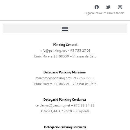
Segueix-nos a les xarxes socials
Pànxing General
info@panxing.net – 93 753 27 08
Enric Morera 25, 08339 – Vilassar de Dalt
Delegació Pànxing Maresme
maresme@panxing.net – 93 753 27 08
Enric Morera 25, 08339 – Vilassar de Dalt
Delegació Pànxing Cerdanya
cerdanya@panxing.net – 972 88 24 28
Alfons I, 44 A, 17520 – Puigcerdà
Delegació Pànxing Berguedà